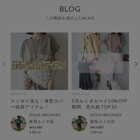
BLOG
この商品を紹介したBLOG
2026-4-9
2026-3-24
202
オ
スッキリ見え！体型カバ
3月ルミネカード10%OFF
【
ム
ー抜群アイテム！
期間 売れ筋TOP10
で
TO
DOUX ARCHIVES
DOUX ARCHIVES
荻窪ルミネ店
荻窪ルミネ店
mizuki
mizuki
159cm
159cm