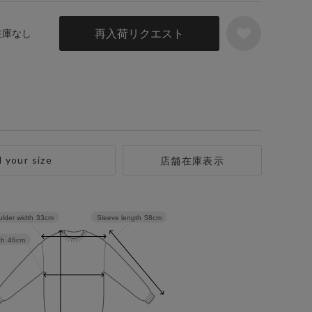
再入荷リクエスト
 在庫なし
d your size
店舗在庫表示
Sleeve length
58cm
lder width
33cm
th
46cm