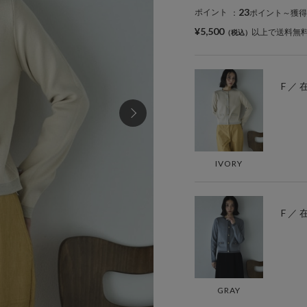
23
ポイント
：
ポイント～獲得
¥5,500
以上で送料無
F ／
IVORY
F ／
GRAY