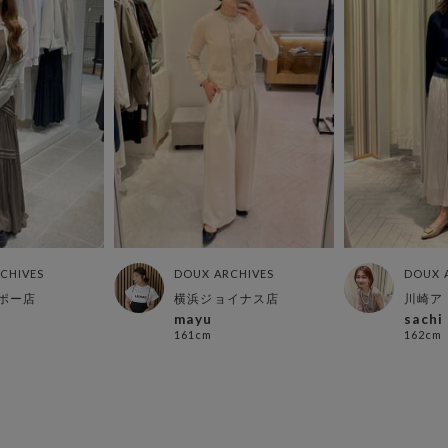
CHIVES
DOUX ARCHIVES
DOUX 
ポー店
横浜ジョイナス店
川崎ア
mayu
sachi
161cm
162cm