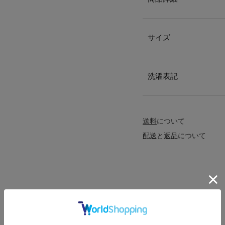
サイズ
洗濯表記
送料
について
配送
と
返品
について