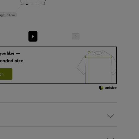
ngth
51cm
F
ended size
 on