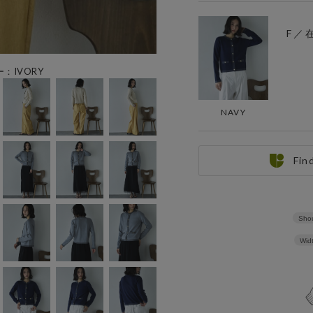
F ／
ー：IVORY
NAVY
Fin
Shou
Wid