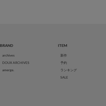
BRAND
ITEM
archives
新作
DOUX ARCHIVES
予約
amerge.
ランキング
SALE