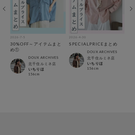
2026-7-5
2026-4-30
202
め
30%OFF～アイテムまと
SPECIALPRICEまとめ
【
め①
セ
DOUX ARCHIVES
DOUX ARCHIVES
北千住ルミネ店
いちりほ
北千住ルミネ店
156cm
いちりほ
156cm