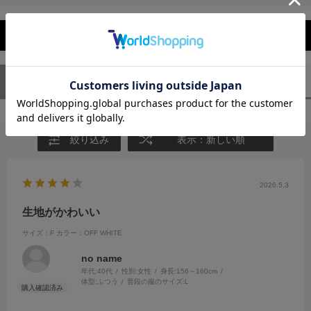
レビューを閉じる
ユーザーレビュー
（1）
スタッフレビュー
（0）
絞り込み
表示：新しい順
2026.5.3
生地がかわいい
サイズ：F
カラー：OFF WHITE
no name
年代:
40代
性別:
女性
身長:
156～160cm
体型:
ふつう
普段の服のサイズ:
L