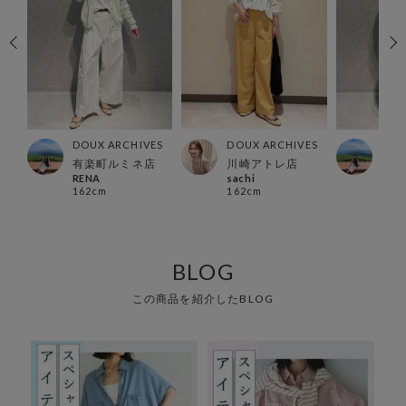
ES
DOUX ARCHIVES
DOUX ARCHIVES
DOU
有楽町ルミネ店
川崎アトレ店
有楽
RENA
sachi
REN
162cm
162cm
162
BLOG
この商品を紹介したBLOG