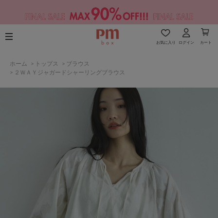
お気に入り
ログイン
カート
ホーム
>
トップス
>
ブラウス
>
２ＷＡＹジャガードシャーリングブラウス