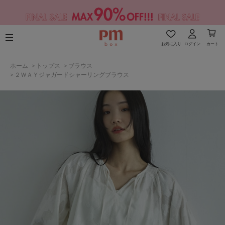
お気に入り
ログイン
カート
ホーム
>
トップス
>
ブラウス
>
２ＷＡＹジャガードシャーリングブラウス