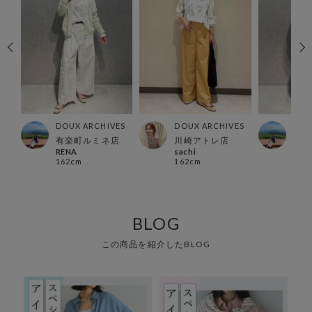
ES
DOUX ARCHIVES
DOUX ARCHIVES
DOU
有楽町ルミネ店
川崎アトレ店
有楽
RENA
sachi
REN
162cm
162cm
162
BLOG
この商品を紹介したBLOG