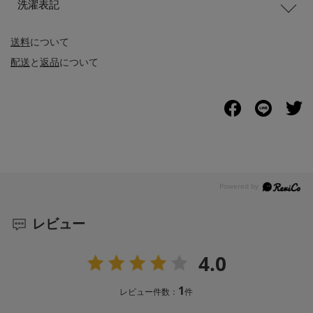
洗濯表記
送料
について
配送
と
返品
について
レビュー
4.0
1
レビュー件数：
件