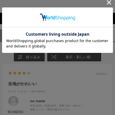
レビューを閉じる
ユーザーレビュー
（1）
スタッフレビュー
（0）
絞り込み
表示：新しい順
2026.5.3
生地がかわいい
サイズ：F
カラー：OFF WHITE
no name
年代:
40代
性別:
女性
身長:
156～160cm
体型:
ふつう
普段の服のサイズ:
L