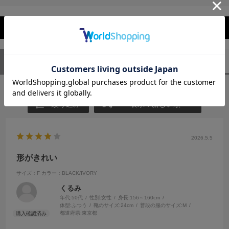
レビューを閉じる
ユーザーレビュー
（1）
スタッフレビュー
（0）
絞り込み
表示：新しい順
2026.5.5
形がきれい
サイズ：F
カラー：BLACK/IVORY
くるみ
年代:
50代
性別:
女性
身長:
156～160cm
体型:
ふつう
靴のサイズ:
24cm
普段の服のサイズ:
M
都道府県:
東京都