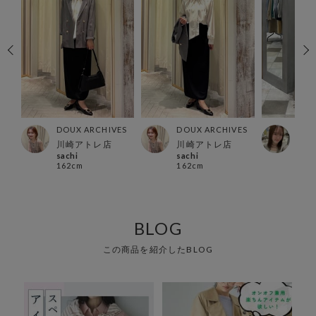
ES
DOUX ARCHIVES
DOUX ARCHIVES
DOU
店
川崎アトレ店
川崎アトレ店
グラ
sachi
sachi
みな
162cm
162cm
163
BLOG
この商品を紹介したBLOG