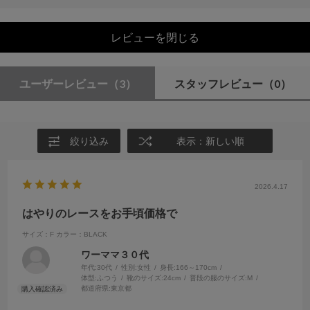
レビューを閉じる
ユーザーレビュー
（3）
スタッフレビュー
（0）
絞り込み
表示：新しい順
2026.4.17
はやりのレースをお手頃価格で
サイズ：F
カラー：BLACK
ワーママ３０代
年代:
30代
性別:
女性
身長:
166～170cm
体型:
ふつう
靴のサイズ:
24cm
普段の服のサイズ:
M
都道府県:
東京都