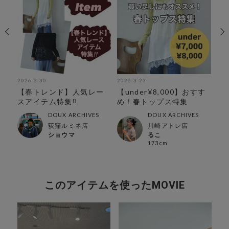
2026-3-30
2026-3-23
202
ラ
【春トレンド】人気レー
【under¥8,000】おすす
【
スアイテム特集‼︎
め！春トップス特集
み
DOUX ARCHIVES
DOUX ARCHIVES
荻窪ルミネ店
川崎アトレ店
ショウマ
るこ
173cm
このアイテムを使ったMOVIE