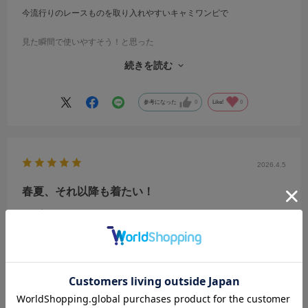
今流行りのレースものを取り入れやすいキャミワンピで
見た瞬間で使いやすそう！と思った
続きを読む
腰に巻くタイプも市場には出回っているけど、こういうタイプのほう
が着やすいし、早速パンツの上からレイヤースタイルで着ました
参考になった
0
Like!
0
可愛いです
2026.4.5
春夏、それ以降も着たい！
サイズ：F
カラー：OFF WHITE
no name
年代:
30代
性別:
女性
身長:
161～165cm
体型:
ふつう
靴のサイズ:
25cm
普段の服のサイズ:
M
都道府県:
兵庫県
流行ってるキャミですが、クリーム色はあれどここまで真っ白な光沢