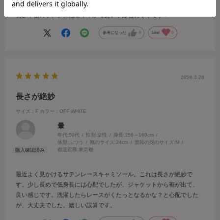
のものは珍しいのでは？
長さや裾のランダム感も華やかで長い季節着れそうです！
参考になった
0
Like!
0
2026.3.28
長さが絶妙
サイズ：F
カラー：OFF WHITE
暈
年代:
50代
性別:
女性
身長:
156～160cm
体型:
ふつう
靴のサイズ:
24cm
普段の服のサイズ:
M
都道府県:
東京都
最近よく見かけるサテンレースキャミソール。これは長さが絶妙で
す。少し長めで低身長には心配でしたが、ジャケットから裾が出て、
良い感じです。洗濯したらレースがくたっとなるかな？と心配でした
が、大丈夫でした。嬉しい誤算です。