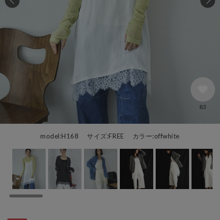
83
model:H168 サイズ:FREE カラー:offwhite