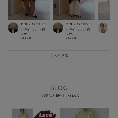
ES
DOUX ARCHIVES
DOUX ARCHIVES
DOU
ス店
北千住ルミネ店
北千住ルミネ店
らら
シオリ
シオリ
sach
161cm
161cm
162
もっと見る
BLOG
この商品を紹介したBLOG