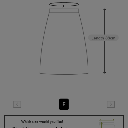
Length
88cm
F