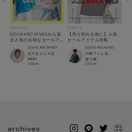
2026-7-13
2026-7-8
202
店
DOUXARCHIVESから直
【売り切れる前に】人気
気
近人気のお得なセールア
セールアイテム特集
ス
イテムをまとめました♪
め
DOUX ARCHIVES
DOUX ARCHIVES
北千住ルミネ店
川崎アトレ店
MIKI
なつみ
153cm
157cm