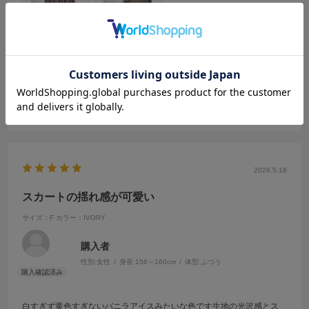
軽くて、ふわっとするけれど、広がらないので形が綺麗です。皺にな
らず、小さくまとまるので、旅行に持ってゆくのにも便利です。
参考になった
0
Like!
0
2026.5.18
スカートの揺れ感が可愛い
サイズ：F
カラー：IVORY
購入者
性別:
女性
身長:
156～160cm
体型:
ふつう
白すぎず黄色すぎないバニラアイスみたいな色です生地の光沢感とス