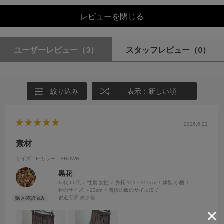
レビューを閉じる
ユーザーレビュー
（3）
スタッフレビュー
（0）
絞り込み
表示：新しい順
2026.6.22
素材
サイズ：F
カラー：BROWN
黒花
年代:
60代
性別:
女性
身長:
151～155cm
体型:
小柄
靴のサイズ:
～23cm
普段の服のサイズ:
S
都道府県:
東京都