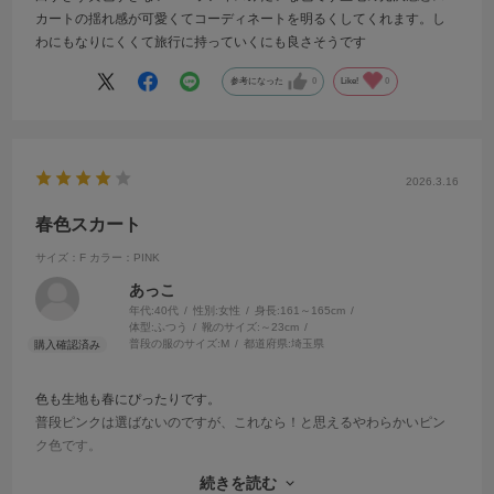
カートの揺れ感が可愛くてコーディネートを明るくしてくれます。し
わにもなりにくくて旅行に持っていくにも良さそうです
参考になった
0
Like!
0
2026.3.16
春色スカート
サイズ：F
カラー：PINK
あっこ
年代:
40代
性別:
女性
身長:
161～165cm
体型:
ふつう
靴のサイズ:
～23cm
普段の服のサイズ:
M
都道府県:
埼玉県
色も生地も春にぴったりです。
普段ピンクは選ばないのですが、これなら！と思えるやわらかいピン
ク色です。
生地が薄いので、軽く着られるのがよいところですが、下に着るもの
続きを読む
を拾ってしまうので、スカートにインするのは避けた方がよいようで