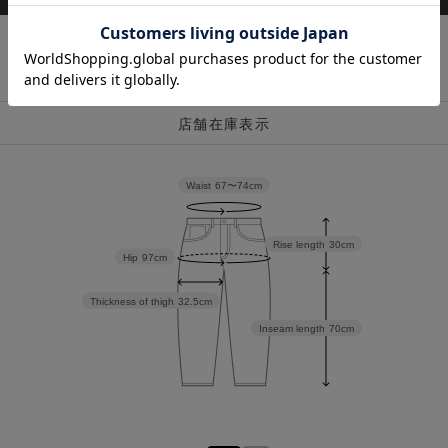
店舗在庫表示
Waist
67〜74cm
Rise length
30cm
Hip
97cm
Thickness of thigh
32.5cm
Inseam length
70cm