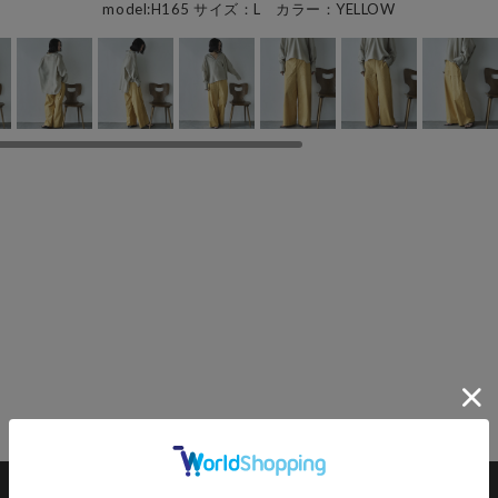
model:H165 サイズ：L カラー：YELLOW
カートに入れる