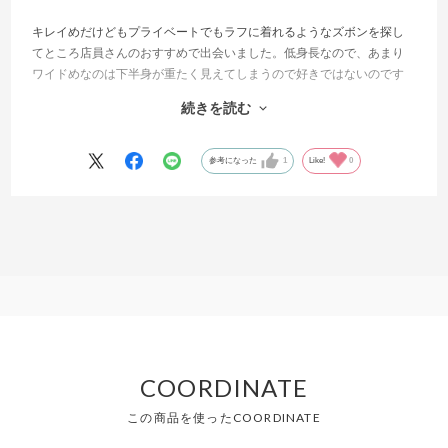
キレイめだけどもプライベートでもラフに着れるようなズボンを探し
てところ店員さんのおすすめで出会いました。低身長なので、あまり
ワイドめなのは下半身が重たく見えてしまうので好きではないのです
がこれはワイドめと言うよりは裾が綺麗に動くような形になっている
続きを読む
ので、とても理想的な形でした。何よりウエストがゴムなのも有難
い！他のストレートな形のズボンにしようかと思っていたところだっ
たので、この品を勧めてくれた店員さんに感謝です！
参考になった
1
Like!
0
COORDINATE
この商品を使ったCOORDINATE