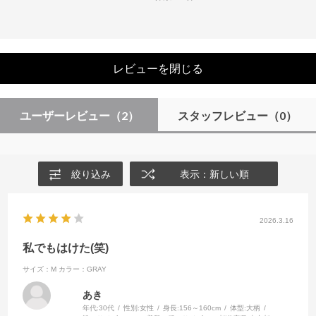
レビューを閉じる
ユーザーレビュー
（2）
スタッフレビュー
（0）
絞り込み
表示：新しい順
2026.3.16
私でもはけた(笑)
サイズ：M
カラー：GRAY
あき
年代:
30代
性別:
女性
身長:
156～160cm
体型:
大柄