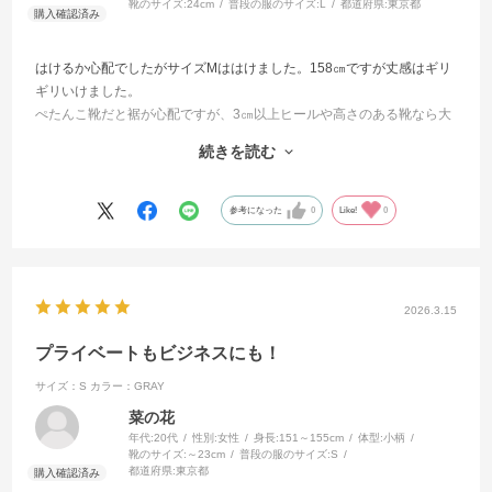
靴のサイズ:
24cm
普段の服のサイズ:
L
都道府県:
東京都
はけるか心配でしたがサイズMははけました。158㎝ですが丈感はギリ
ギリいけました。
ぺたんこ靴だと裾が心配ですが、3㎝以上ヒールや高さのある靴なら大
丈夫そうでした。
続きを読む
スタッフの方もおっしゃっていましたが、春夏でもはける素材感で薄
いグレーですが透け感も気になりませんでした。
参考になった
0
Like!
0
2026.3.15
プライベートもビジネスにも！
サイズ：S
カラー：GRAY
菜の花
年代:
20代
性別:
女性
身長:
151～155cm
体型:
小柄
靴のサイズ:
～23cm
普段の服のサイズ:
S
都道府県:
東京都