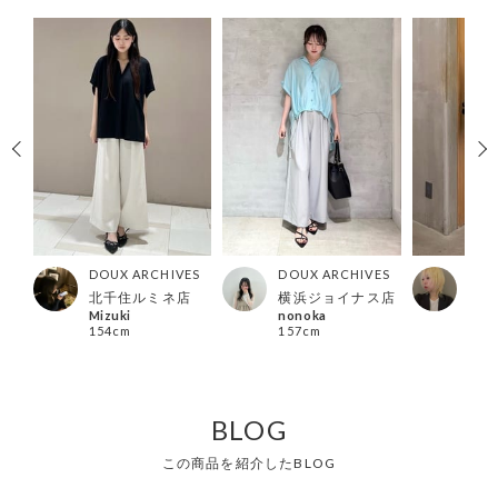
ES
DOUX ARCHIVES
DOUX ARCHIVES
DOU
店
北千住ルミネ店
横浜ジョイナス店
北千
Mizuki
nonoka
シオ
154cm
157cm
161
BLOG
この商品を紹介したBLOG