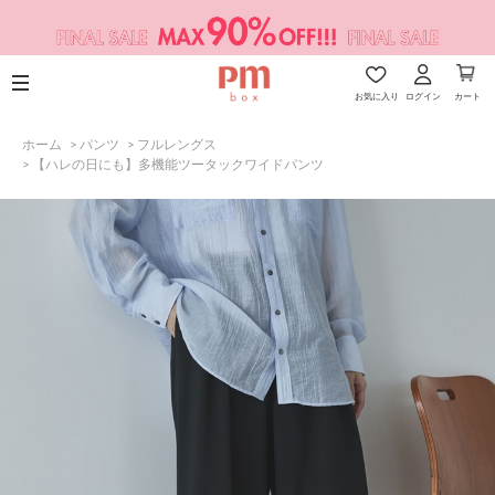
お気に入り
ログイン
カート
ホーム
>
パンツ
>
フルレングス
>
【ハレの日にも】多機能ツータックワイドパンツ