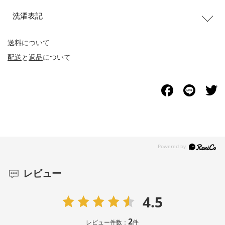
洗濯表記
送料
について
配送
と
返品
について
レビュー
4.5
2
レビュー件数：
件