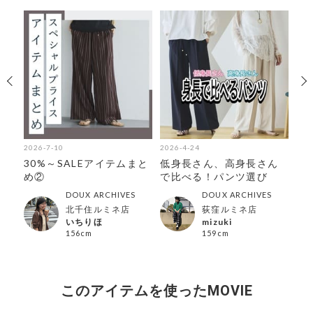
2026-7-10
2026-4-24
202
オ
30%～SALEアイテムまと
低身長さん、高身長さん
【
ム
め②
で比べる！パンツ選び
み
DOUX ARCHIVES
DOUX ARCHIVES
北千住ルミネ店
荻窪ルミネ店
いちりほ
mizuki
156cm
159cm
このアイテムを使ったMOVIE