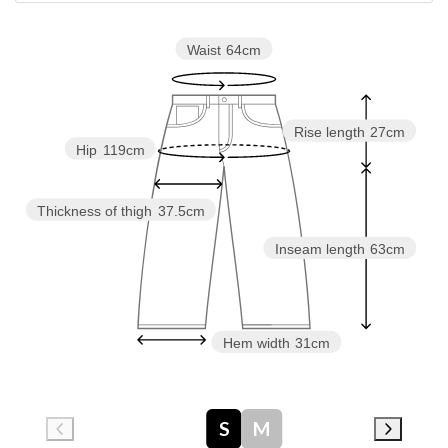
Waist
64cm
Rise length
27cm
Hip
119cm
Thickness of thigh
37.5cm
Inseam length
63cm
Hem width
31cm
S
M