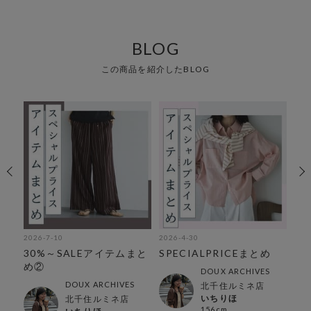
BLOG
この商品を紹介したBLOG
2026-7-10
2026-4-30
202
オ
30%～SALEアイテムまと
SPECIALPRICEまとめ
低
ム
め②
で
DOUX ARCHIVES
DOUX ARCHIVES
北千住ルミネ店
いちりほ
北千住ルミネ店
156cm