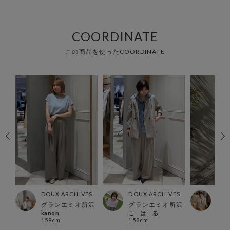
COORDINATE
この商品を使ったCOORDINATE
ES
DOUX ARCHIVES
DOUX ARCHIVES
DOU
グランエミオ所沢
グランエミオ所沢
有楽
kanon
こ は る
マレ
159cm
158cm
157