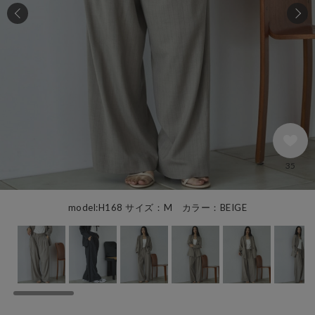
35
model:H168 サイズ：M カラー：BEIGE