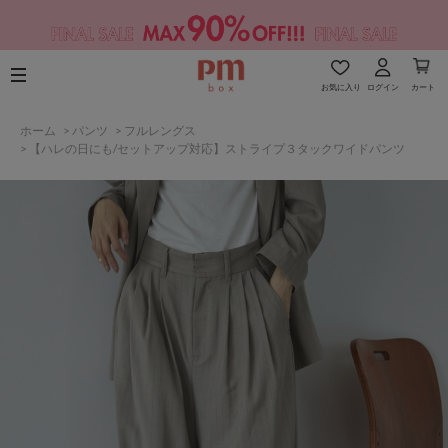
お気に入り
ログイン
カート
ホーム
>
パンツ
>
フルレングス
>
【ハレの日にも/セットアップ対応】ストライプ３タックワイドパンツ