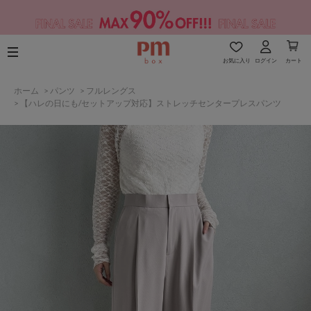
お気に入り
ログイン
カート
ホーム
>
パンツ
>
フルレングス
>
【ハレの日にも/セットアップ対応】ストレッチセンタープレスパンツ