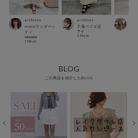
archives
archives
arc
ス店
mozoワンダーシ
千葉ペリエ店
町田
アイ
ao
ティ
154cm
155
nanako
158cm
BLOG
この商品を紹介したBLOG