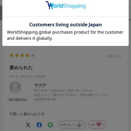
ユーザーレビュー
（1）
スタッフレビュー
（0）
絞り込み
表示：新しい順
2026.7.31
褒められた
サイズ：M
カラー：BEIGE
サカナ
年代:
50代
性別:
女性
身長:
156～160cm
体型:
ふつう
靴のサイズ:
24cm
普段の服のサイズ:
S
都道府県:
東京都
可愛いと褒められて😊
参考になった
0
Like!
0