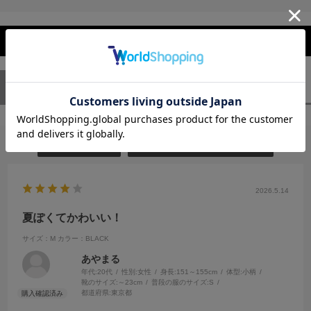
レビューを閉じる
ユーザーレビュー
（1）
スタッフレビュー
（0）
絞り込み
表示：新しい順
2026.5.14
夏ぽくてかわいい！
サイズ：M
カラー：BLACK
あやまる
年代:
20代
性別:
女性
身長:
151～155cm
体型:
小柄
靴のサイズ:
～23cm
普段の服のサイズ:
S
都道府県:
東京都