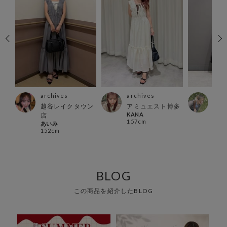
archives
archives
arc
越谷レイクタウン
アミュエスト博多
横浜
KANA
Momi
店
157cm
162
あいみ
152cm
BLOG
この商品を紹介したBLOG