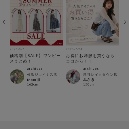
2026-8-7
2026-7-24
202
気商
価格別【SALE】ワンピー
お得にお洋服を買うなら
今
スまとめ！
ココから！！
テ
archives
archives
横浜ジョイナス店
越谷レイクタウン店
Momiji
みさき
162cm
150cm