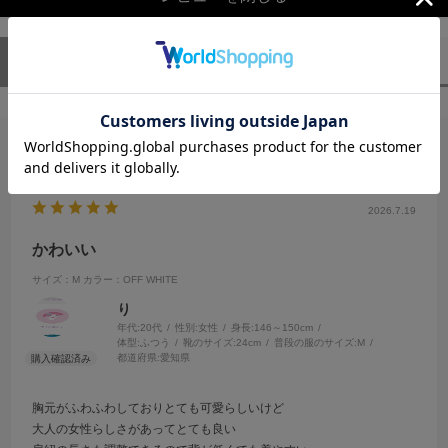
ユーザーレビュー
（1）
スタッフレビュー
（0）
絞り込み
表示：新しい順
2026.7.19
かわいい
サイズ：M
カラー：OFF WHITE
り
年代:
20代
性別:
女性
身長:
146～150cm
体型:
ふつう
靴のサイズ:
24cm
普段の服のサイズ:
M
都道府県:
愛知県
胸元がふわふわしておりとても可愛らしいけど
大人の女性らしさがあってとても良い