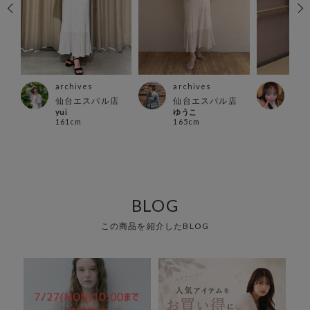
archives
arc
archives
仙台エスパル店
越谷
仙台エスパル店
ゆうこ
yui
店
165cm
161cm
あい
152
BLOG
この商品を紹介したBLOG