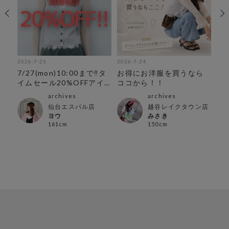
2026-7-25
2026-7-24
202
7/27(mon)10:00まで‼︎タ
お得にお洋服を買うなら
ま
イムセール20%OFFアイ
ココから！！
シ
テム
archives
archives
ン店
仙台エスパル店
越谷レイクタウン店
ヨウ
みさき
161cm
150cm