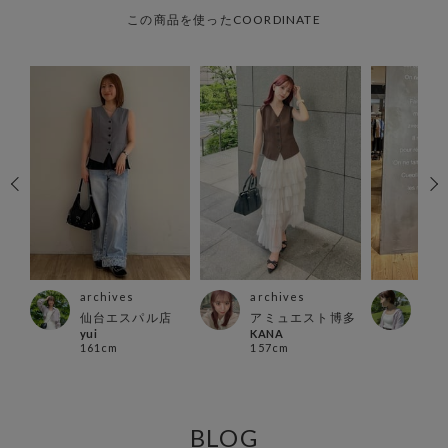
この商品を使ったCOORDINATE
archives
archives
arc
仙台エスパル店
アミュエスト博多
千葉
yui
KANA
mai
161cm
157cm
152
BLOG