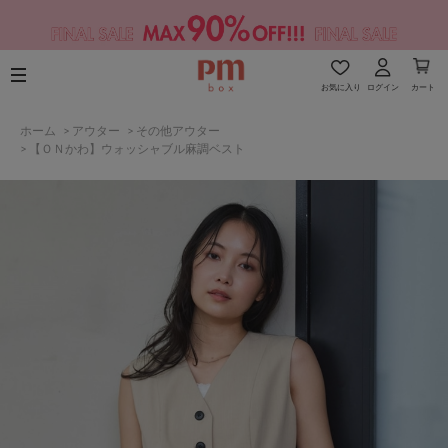
お気に入り
ログイン
カート
ホーム
>
アウター
>
その他アウター
>
【ＯＮかわ】ウォッシャブル麻調ベスト