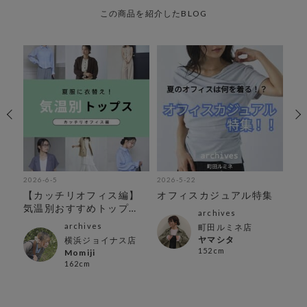
この商品を紹介したBLOG
2026-6-5
2026-5-22
202
アイ
【カッチリオフィス編】
オフィスカジュアル特集
ar
気温別おすすめトップ
テ
archives
ス！
archives
町田ルミネ店
ヤマシタ
横浜ジョイナス店
152cm
Momiji
162cm