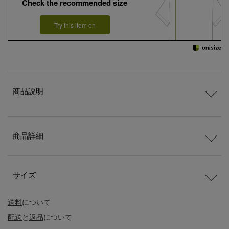
Check the recommended size
Try this item on
商品説明
商品詳細
サイズ
送料
について
配送
と
返品
について