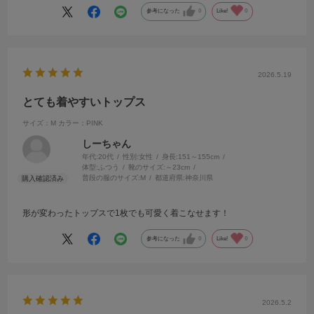
参考になった
0
Like!
0
2026.5.19
とても着やすいトップス
サイズ：M
カラー：PINK
しーちゃん
年代:
20代
性別:
女性
身長:
151～155cm
体型:
ふつう
靴のサイズ:
～23cm
普段の服のサイズ:
M
都道府県:
神奈川県
形が変わったトップスで1枚でも可愛く着こなせます！
参考になった
0
Like!
0
2026.5.2