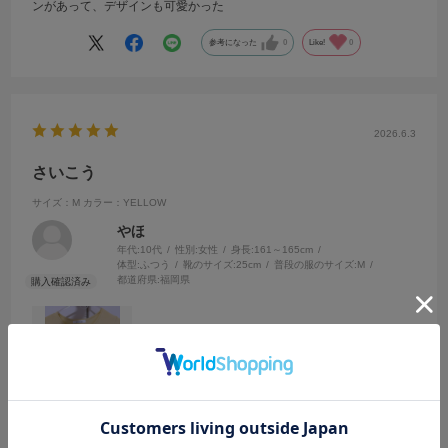
ンがあって、デザインも可愛かった
参考になった
0
Like!
0
2026.6.3
さいこう
サイズ：M
カラー：YELLOW
やほ
年代:
10代
性別:
女性
身長:
161～165cm
体型:
ふつう
靴のサイズ:
25cm
普段の服のサイズ:
M
都道府県:
福岡県
可愛すぎて一目惚れ。たくさん褒められました🥹💞💞