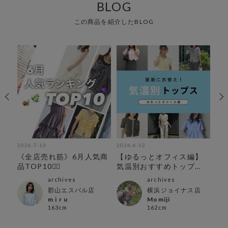
BLOG
この商品を紹介したBLOG
2026-7-13
2026-6-12
202
《全店売れ筋》6月人気商
【ゆるっとオフィス編】
ar
品TOP10🧚‍♂️
気温別おすすめトップ
ま
ス！
archives
archives
郡山エスパル店
横浜ジョイナス店
m i r u
Momiji
163cm
162cm