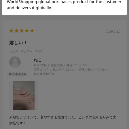
参考になった
0
Like!
0
2026.5.21
嬉しい！
サイズ：M
カラー：PINK
ねこ
年代:
20代
性別:
女性
身長:
156～160cm
体型:
ふつう
靴のサイズ:
24cm
普段の服のサイズ:
S
都道府県:
埼玉県
素敵なデザインで、着やすさも抜群でした。ピンクの色味も好みで大
満足です！