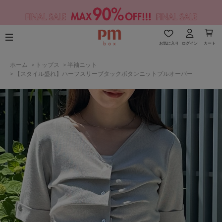
お気に入り
ログイン
カート
ホーム
>
トップス
>
半袖ニット
>
【スタイル盛れ】ハーフスリーブタックボタンニットプルオーバー