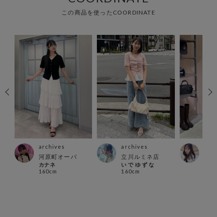
この商品を使ったCOORDINATE
archives
archives
arc
河原町オーパ
立川ルミネ店
池袋
カナネ
い で ゆ ず な
笑美 
160cm
160cm
160