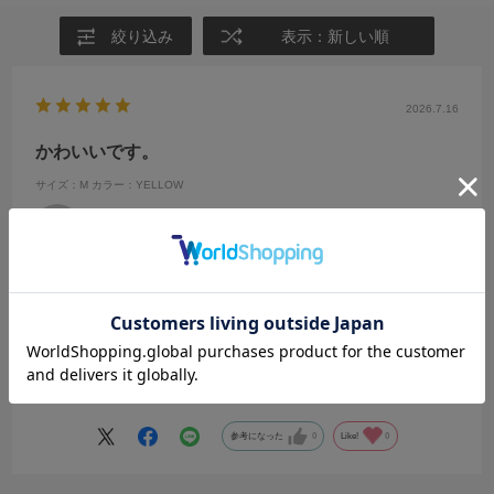
絞り込み
表示：新しい順
2026.7.16
かわいいです。
サイズ：M
カラー：YELLOW
きの
年代:
20代
性別:
女性
身長:
156～160cm
体型:
ふつう
靴のサイズ:
～23cm
普段の服のサイズ:
S
都道府県:
千葉県
私の求めていた丈感でした。
なかなか短すぎず、長すぎずなニット系トップスは少なくて、、
色味もとても可愛く、ボタンのところのデザインが少しうねうねして
続きを読む
いて、とてもいいトップスに出会えました
参考になった
0
Like!
0