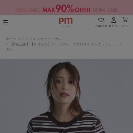
お気に入り
ログイン
カート
ホーム
>
トップス
>
カーディガン
>
【新色追加】【ＯＮかわ】ハーフスリーブクロスボタンニットカーディ
ガン