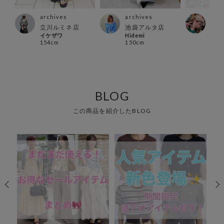
archives
archives
arc
立川ルミネ店
池袋アルタ店
川崎
イケザワ
Hidemi
まい
154cm
150cm
163
BLOG
この商品を紹介したBLOG