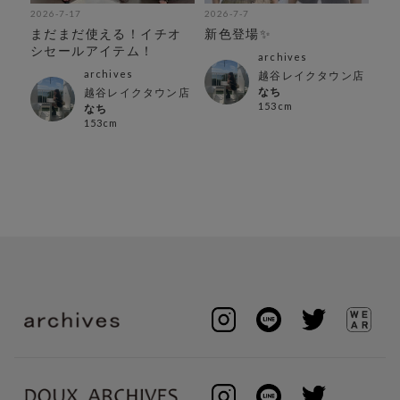
2026-7-17
2026-7-7
202
アイ
まだまだ使える！イチオ
新色登場✨
【
シセールアイテム！
気
archives
ス
archives
越谷レイクタウン店
なち
越谷レイクタウン店
153cm
なち
153cm