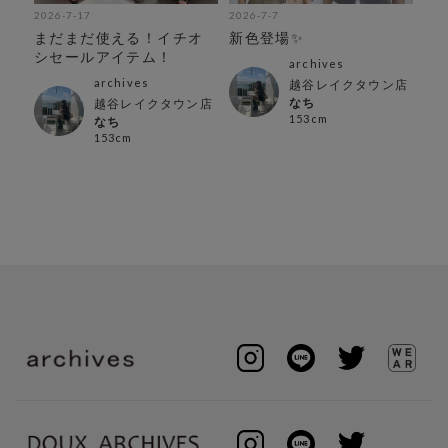
2026-7-17
2026-7-7
202
アイ
まだまだ使える！イチオ
新色登場✨
【
シセールアイテム！
気
archives
ス
archives
越谷レイクタウン店
なち
越谷レイクタウン店
153cm
なち
153cm