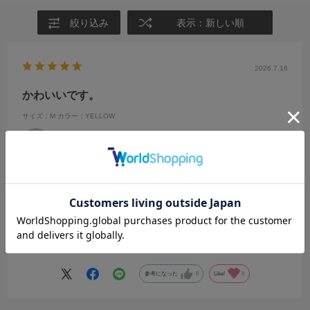
絞り込み
表示：新しい順
2026.7.16
かわいいです。
サイズ：M
カラー：YELLOW
きの
年代:
20代
性別:
女性
身長:
156～160cm
体型:
ふつう
靴のサイズ:
～23cm
普段の服のサイズ:
S
都道府県:
千葉県
私の求めていた丈感でした。
なかなか短すぎず、長すぎずなニット系トップスは少なくて、、
色味もとても可愛く、ボタンのところのデザインが少しうねうねして
続きを読む
いて、とてもいいトップスに出会えました
参考になった
0
Like!
0