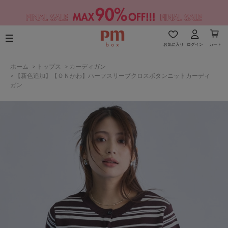
お気に入り
ログイン
カート
ホーム
>
トップス
>
カーディガン
>
【新色追加】【ＯＮかわ】ハーフスリーブクロスボタンニットカーディ
ガン