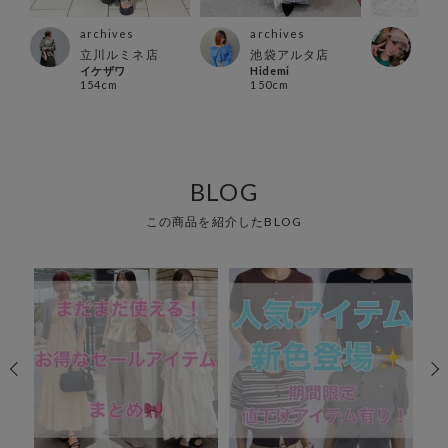
archives
archives
arc
立川ルミネ店
池袋アルタ店
川崎
イケザワ
Hidemi
まい
154cm
150cm
163
BLOG
この商品を紹介したBLOG