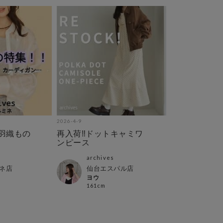
2026-4-9
羽織もの
再入荷‼︎ドットキャミワ
ンピース
archives
ネ店
仙台エスパル店
ヨウ
161cm