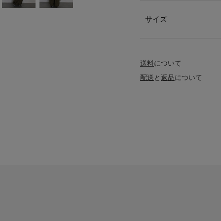
サイズ
送料
について
配送
と
返品
について