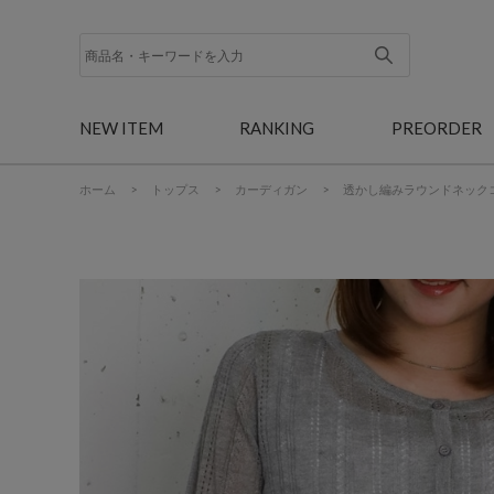
NEW ITEM
RANKING
PREORDER
ホーム
>
トップス
>
カーディガン
>
透かし編みラウンドネック