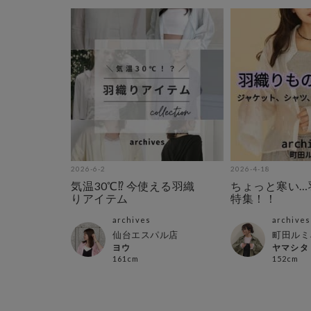
2026-6-2
2026-4-18
気温30℃⁉︎ 今使える羽織
ちょっと寒い…
りアイテム
特集！！
archives
archives
仙台エスパル店
町田ルミ
ヨウ
ヤマシタ
161cm
152cm