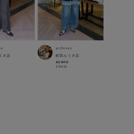
es
archives
arch
ミネ店
町田ルミネ店
仙台
ayano
yui
156cm
161c