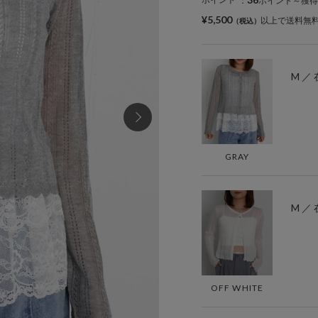
：
ポイント～獲得
¥5,500
以上で送料無
M ／
GRAY
M ／
OFF WHITE