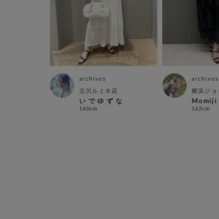
archives
archives
ナス店
立川ルミネ店
横浜ジョ
い で ゆ ず な
Momiji
160cm
162cm