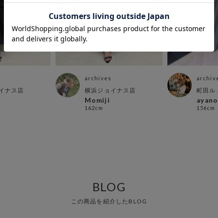
archives
archiv
イナス店
横浜ジョイナス店
町田ル
Momiji
ayano
162cm
156cm
BLOG
この商品を紹介したBLOG