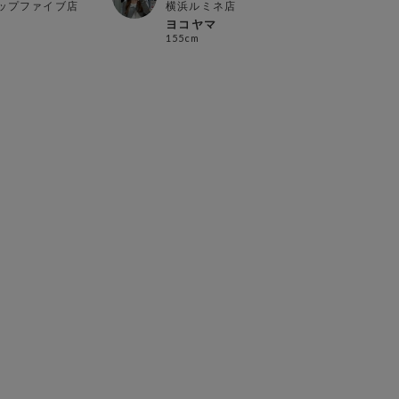
ップファイブ店
横浜ルミネ店
新宿
ヨコヤマ
suz
155cm
148c