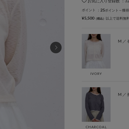
お気に入り登録数
：
3
25
ポイント
：
ポイント～獲得
¥5,500
以上で送料無
M ／
IVORY
M ／ 
CHARCOAL