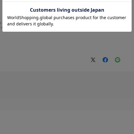
46～150cm
体型:
小柄
サイズ:
S
都道府県:
神奈川県