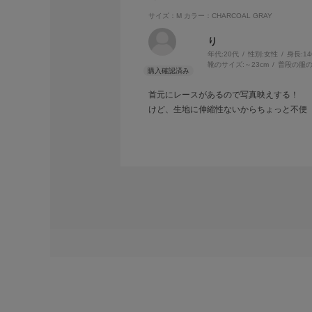
サイズ：M
カラー：CHARCOAL GRAY
り
年代:
20代
性別:
女性
身長:
1
靴のサイズ:
～23cm
普段の服の
首元にレースがあるので写真映えする！
けど、生地に伸縮性ないからちょっと不便