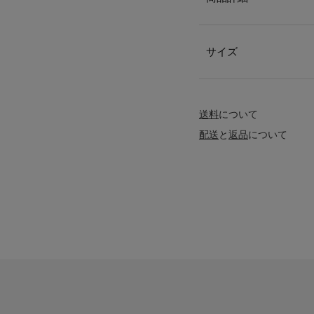
サイズ
送料
について
配送
と
返品
について