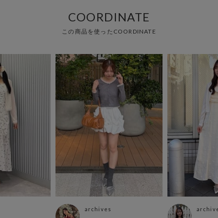
COORDINATE
この商品を使ったCOORDINATE
archives
archiv