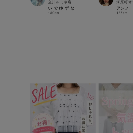
パ
立川ルミネ店
河原町オ
い で ゆ ず な
アンノ
160cm
158cm