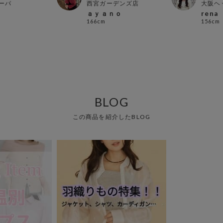
ーパ
西宮ガーデンズ店
大阪ヘ
ａｙａｎｏ
rena
166cm
156cm
BLOG
この商品を紹介したBLOG