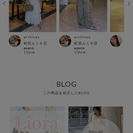
archives
archives
arc
ス店
町田ルミネ店
町田ルミネ店
天神
ayano
ayano
ザ店
156cm
156cm
紗季
163
BLOG
この商品を紹介したBLOG