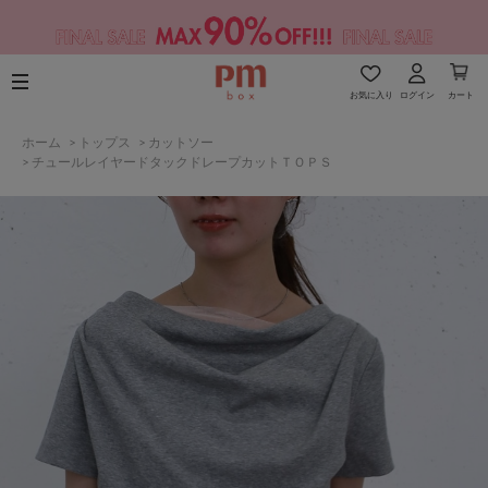
お気に入り
ログイン
カート
ホーム
>
トップス
>
カットソー
>
チュールレイヤードタックドレープカットＴＯＰＳ