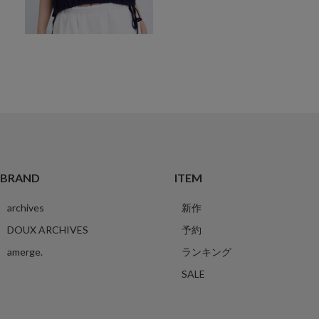
BRAND
ITEM
archives
新作
DOUX ARCHIVES
予約
amerge.
ランキング
SALE