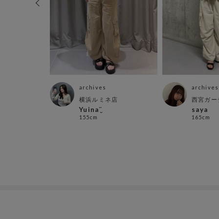
archives
archives
ル店
横浜ルミネ店
西宮ガー
Yuina¨̮
saya
155cm
165cm