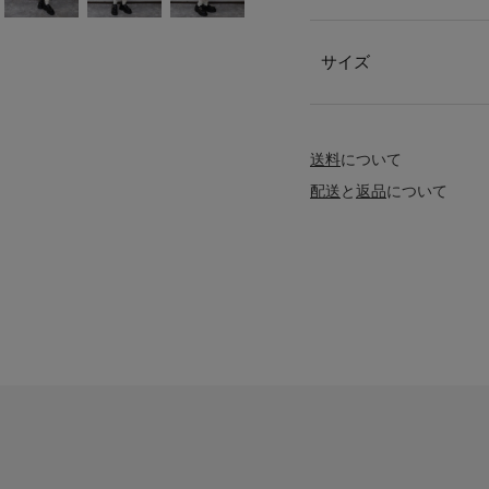
サイズ
送料
について
配送
と
返品
について