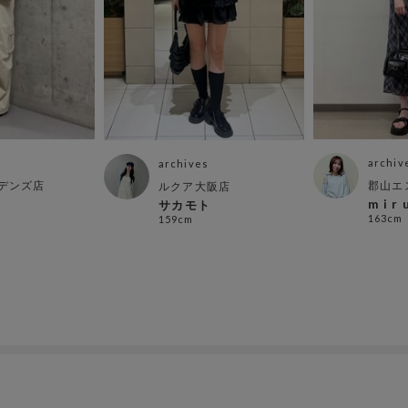
archiv
archives
デンズ店
郡山エ
ルクア大阪店
m i r 
サカモト
163cm
159cm