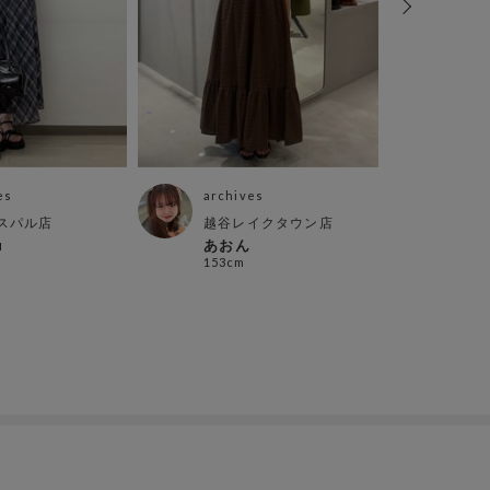
es
archives
arch
スパル店
越谷レイクタウン店
郡山
u
あおん
おと
153cm
162c