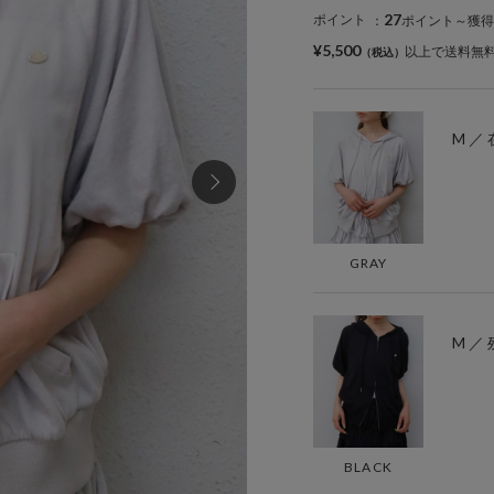
27
ポイント
：
ポイント～獲得
¥5,500
以上で送料無
M ／
GRAY
M ／ 
BLACK