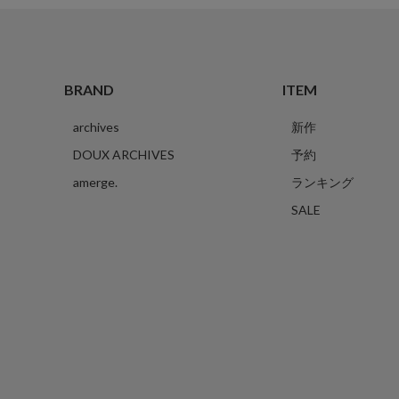
BRAND
ITEM
archives
新作
DOUX ARCHIVES
予約
amerge.
ランキング
SALE