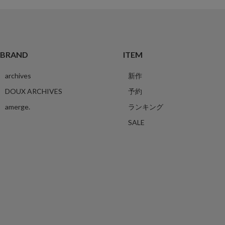
BRAND
ITEM
archives
新作
DOUX ARCHIVES
予約
amerge.
ランキング
SALE