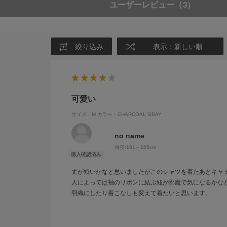
ユーザーレビュー
（3）
絞り込み
表示：新しい順
可愛い
サイズ：M
カラー：CHARCOAL GRAY
no name
身長:
161～165cm
丈が短いかなと思いましたがこのシャツを着たあとキャ
人によっては袖のリボンに結ぶ紐が邪魔で気になるかな
羽織にしたり着こなしも変えて着たいと思います。