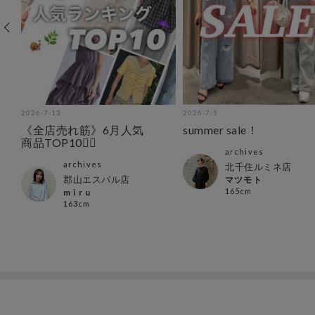
2026-7-13
2026-7-5
《全店売れ筋》6月人気
summer sale！
商品TOP10🧚‍♂️
archives
archives
北千住ルミネ店
郡山エスパル店
マツモト
165cm
m i r u
163cm