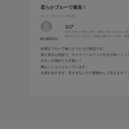
柔らかブルーで最高！
サイズ：M
カラー：BLUE
なぴ
年代:
20代
性別:
女性
身長:
156～160cm
体
靴のサイズ:
～23cm
普段の服のサイズ:
M
都
綺麗なブルーで春にぴったりの商品です。
透け具合も絶妙で、キャミソールワンピや丈が短いトッ
ボタンを閉めても可愛い！
腕はくしゅっとなっています。
丈感も短すぎず、長すぎないので着痩せして見えます！