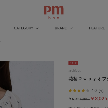
CATEGORY
BRAND
FEATURE
ス
archives
花柄２ｗａｙオフ
4.0
（1）
￥3,02
￥6,050