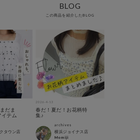
BLOG
この商品を紹介したBLOG
2026-4-13
まだま
春だ！夏だ！お花柄特
アイテム
集♪
archives
クタウン店
横浜ジョイナス店
Momiji