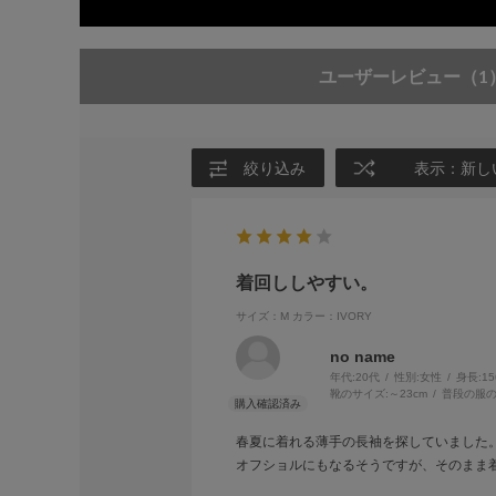
ユーザーレビュー
（1
絞り込み
表示：新し
着回ししやすい。
サイズ：M
カラー：IVORY
no name
年代:
20代
性別:
女性
身長:
1
靴のサイズ:
～23cm
普段の服の
春夏に着れる薄手の長袖を探していました
オフショルにもなるそうですが、そのまま