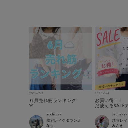
2026-7-7
2026-6-4
６月売れ筋ランキング
お買い得！！ 
💛
だ使えるSALE
archives
archives
越谷レイクタウン店
越谷レイ
なち
みさき