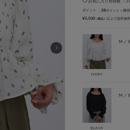
お気に入り登録数
：
2
28
ポイント
：
ポイント～獲得
¥5,500
以上で送料無
M ／ 
IVORY
M ／ 
BLACK