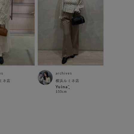
es
archives
ミネ店
横浜ルミネ店
Yuina¨̮
155cm