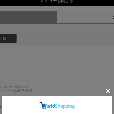
レビューを閉じる
）
い順
56～160cm
体型:
ふつう
サイズ:
M
都道府県:
愛知県
。
着ても首周りのデザインが可愛いと思います。