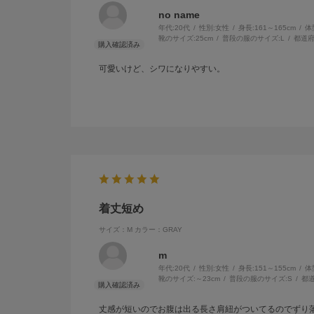
no name
年代:
20代
性別:
女性
身長:
161～165cm
体
靴のサイズ:
25cm
普段の服のサイズ:
L
都道府
可愛いけど、シワになりやすい。
着丈短め
サイズ：M
カラー：GRAY
m
年代:
20代
性別:
女性
身長:
151～155cm
体
靴のサイズ:
～23cm
普段の服のサイズ:
S
都道
丈感が短いのでお腹は出る長さ肩紐がついてるのでずり