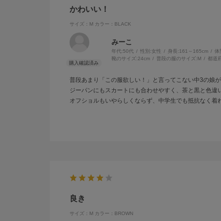
かわいい！
サイズ：M
カラー：BLACK
みーこ
年代:
50代
性別:
女性
身長:
161～165cm
体
靴のサイズ:
24cm
普段の服のサイズ:
M
都道府
普段あまり「この服欲しい！」と言ってこない中3の娘
ジーパンにもスカートにも合わせやすく、茶と黒と色違
オフショルもいやらしくならず、中学生でも抵抗なく着
良き
サイズ：M
カラー：BROWN