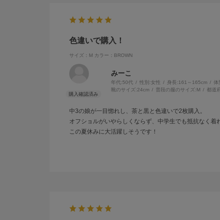
色違いで購入！
サイズ：M
カラー：BROWN
みーこ
年代:
50代
性別:
女性
身長:
161～165cm
体
靴のサイズ:
24cm
普段の服のサイズ:
M
都道府
中3の娘が一目惚れし、茶と黒と色違いで2枚購入。
オフショルがいやらしくならず、中学生でも抵抗なく着
この夏休みに大活躍しそうです！