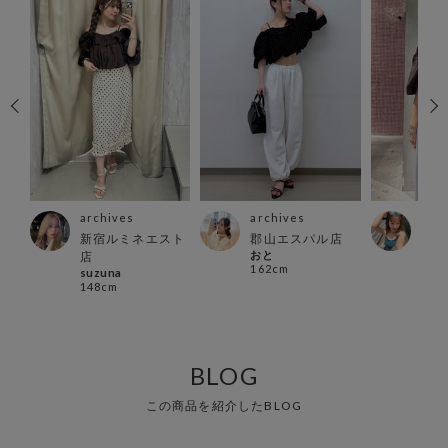
archives
archives
arc
新宿ルミネエスト
郡山エスパル店
北千
おと
さき
店
162cm
158
suzuna
148cm
BLOG
この商品を紹介したBLOG