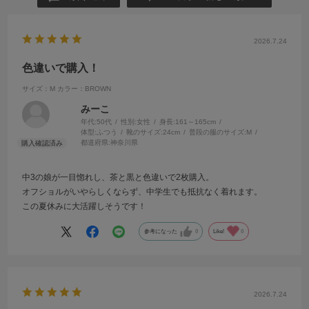
2026.7.24
色違いで購入！
サイズ：M
カラー：BROWN
みーこ
年代:
50代
性別:
女性
身長:
161～165cm
体型:
ふつう
靴のサイズ:
24cm
普段の服のサイズ:
M
都道府県:
神奈川県
中3の娘が一目惚れし、茶と黒と色違いで2枚購入。
オフショルがいやらしくならず、中学生でも抵抗なく着れます。
この夏休みに大活躍しそうです！
参考になった
0
Like!
0
2026.7.24