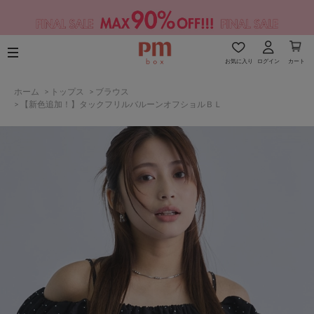
お気に入り
ログイン
カート
ホーム
>
トップス
>
ブラウス
>
【新色追加！】タックフリルバルーンオフショルＢＬ