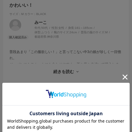
かわいい！
サイズ：M
カラー：BLACK
みーこ
年代:
50代
性別:
女性
身長:
161～165cm
体型:
ふつう
靴のサイズ:
24cm
普段の服のサイズ:
M
都道府県:
神奈川県
普段あまり「この服欲しい！」と言ってこない中3の娘が珍しく一目惚
れ。
ジーパンにもスカートにも合わせやすく、茶と黒と色違いで購入しま
した。
続きを読む
オフショルもいやらしくならず、中学生でも抵抗なく着れます。
参考になった
0
Like!
0
2026.7.17
良き