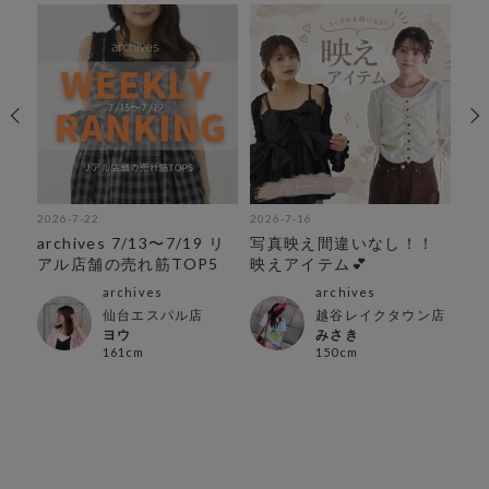
2026-7-22
2026-7-16
202
archives 7/13〜7/19 リ
写真映え間違いなし！！
ド
アル店舗の売れ筋TOP5
映えアイテム💕
archives
archives
仙台エスパル店
越谷レイクタウン店
ヨウ
みさき
161cm
150cm