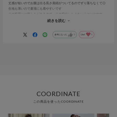
丈感が短いのでお腹は出る長さ肩紐がついてるのでずり落ちなくて◎
生地も薄いので夏場にも着やすいです
二の腕周りに膨らみがあるので、二の腕出したくない人にはおすす
め！ただし、ボリューム感が出やすいので上半身厚みがある方には注
続きを読む
意かも
参考になった
0
Like!
0
COORDINATE
この商品を使ったCOORDINATE