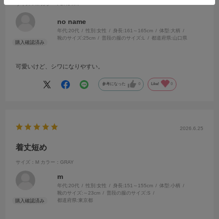
サイズ：M
カラー：BROWN
no name
年代:
20代
性別:
女性
身長:
161～165cm
体型:
大柄
靴のサイズ:
25cm
普段の服のサイズ:
L
都道府県:
山口県
可愛いけど、シワになりやすい。
参考になった
0
Like!
0
2026.6.25
着丈短め
サイズ：M
カラー：GRAY
m
年代:
20代
性別:
女性
身長:
151～155cm
体型:
小柄
靴のサイズ:
～23cm
普段の服のサイズ:
S
都道府県:
東京都