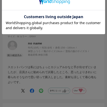
2026.7.20
上品に着れるといいな
サイズ：M
カラー：GRAY
no name
年代:
10代
性別:
女性
身長:
156～160cm
体型:
ふつう
靴のサイズ:
24cm
普段の服のサイズ:
S
都道府県:
神奈川県
スエットパンツは私にはちょっとカジュアルかなと手が出せずにいま
したが、店員さんに勧められて試着したところ、思ったよりきれいに
着られそうなので思い切って購入しました。素材も涼しくて着心地も
よいです。
参考になった
0
Like!
0