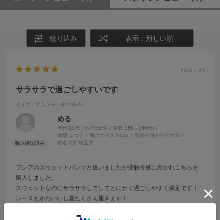
絞り込み
表示：新しい順
2026.7.25
サラサラで過ごしやすいです
サイズ：M
カラー：OATMEAL
める
年代:
20代
性別:
女性
身長:
156～160cm
体型:
ふつう
靴のサイズ:
24cm
普段の服のサイズ:
M
都道府県:
埼玉県
フレアのスウェットパンツと迷いましたが接触冷感に惹かれこちらを
購入しました。
スウェットなのにサラサラしてしてとにかく過ごしやすく満足です！
レースもかわいいし夏たくさん履きます！
参考になった
0
Like!
0