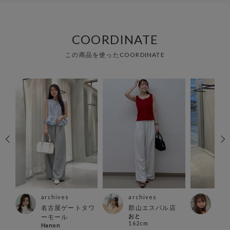
COORDINATE
この商品を使ったCOORDINATE
archives
archives
arc
ウン
名古屋ゲートタワ
郡山エスパル店
越谷
おと
ーモール
店
162cm
Hanon
あお