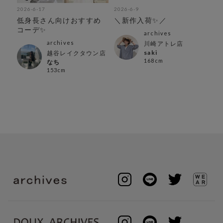
2026-6-17
2026-6-9
202
アソ
低身長さん向けおすすめ
＼新作入荷✨／
【
ュ
コーデ✨
ボ
archives
archives
川崎アトレ店
saki
越谷レイクタウン店
168cm
なち
153cm