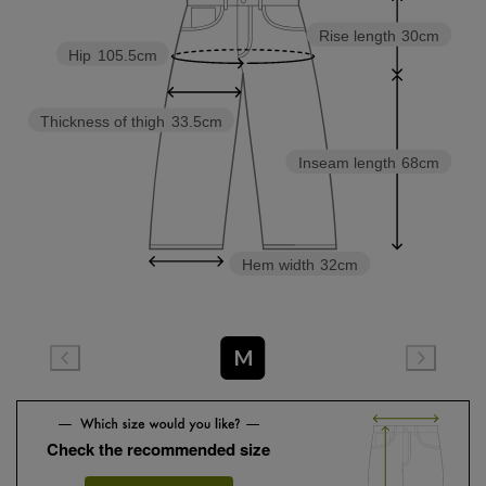
Rise length
30cm
Hip
105.5cm
Thickness of thigh
33.5cm
Inseam length
68cm
Hem width
32cm
M
Check the recommended size