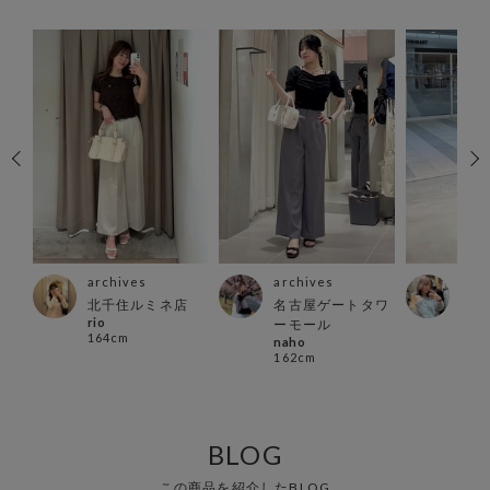
archives
archives
arc
北千住ルミネ店
名古屋ゲートタワ
越谷
rio
ーモール
店
164cm
naho
miiy
162cm
152
BLOG
この商品を紹介したBLOG