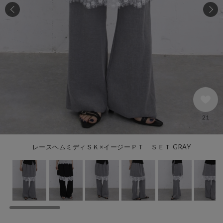
21
レースヘムミディＳＫ×イージーＰＴ ＳＥＴ GRAY