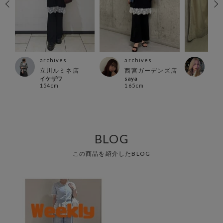
archives
archives
arc
スト
立川ルミネ店
西宮ガーデンズ店
新宿
イケザワ
saya
店
154cm
165cm
suz
148
BLOG
この商品を紹介したBLOG