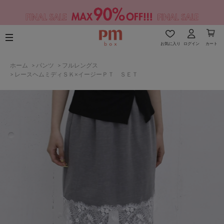
お気に入り
ログイン
カート
ホーム
>
パンツ
>
フルレングス
>
レースヘムミディＳＫ×イージーＰＴ ＳＥＴ