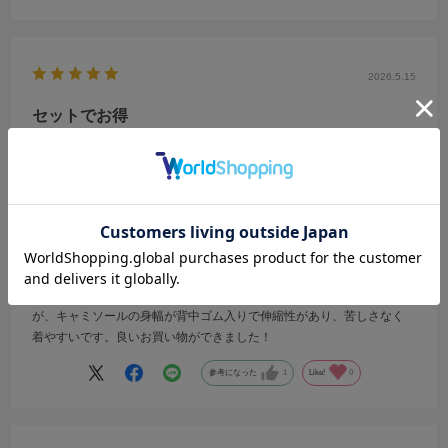
2026.5.15
セットでお得
サイズ：F
カラー：CHARCOAL GRAY
りお
年代:
30代
性別:
女性
身長:
151～155cm
体型:
ふつう
靴のサイズ:
24cm
普段の服のサイズ:
M
都道府県:
東京都
どのカラーも可愛くて迷いました。上下セットでお得感があります。
上下別々でも着られるのも着回しできて嬉しいです。胸がある方です
が、キャミソールの身幅が背中ゴム入りで伸縮性があり、苦しさなく
着やすいです。良いお買い物ができました！
参考になった
1
Like!
0