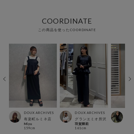
COORDINATE
この商品を使ったCOORDINATE
ES
DOUX ARCHIVES
DOUX ARCHIVES
DOU
有楽町ルミネ店
グランエミオ所沢
北千
Miyu
羽賀輝莉
yok
159cm
161cm
160