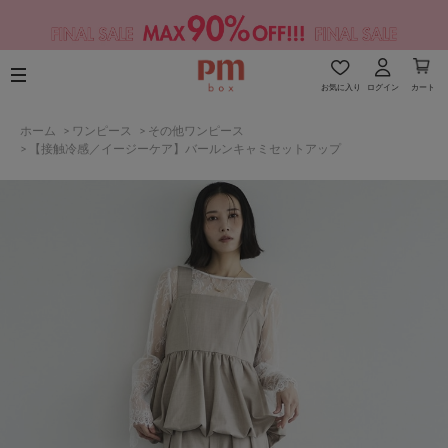
お気に入り
ログイン
カート
ホーム
>
ワンピース
>
その他ワンピース
>
【接触冷感／イージーケア】バールンキャミセットアップ