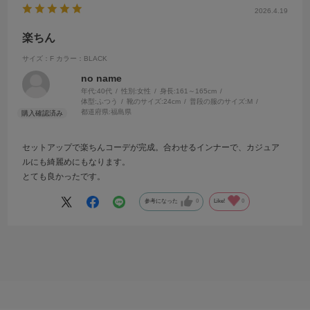
2026.4.19
楽ちん
サイズ：F
カラー：BLACK
no name
年代:
40代
性別:
女性
身長:
161～165cm
体型:
ふつう
靴のサイズ:
24cm
普段の服のサイズ:
M
都道府県:
福島県
セットアップで楽ちんコーデが完成。合わせるインナーで、カジュア
ルにも綺麗めにもなります。
とても良かったです。
参考になった
0
Like!
0