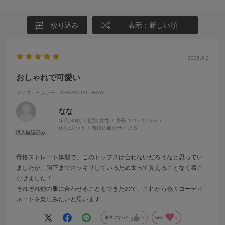
絞り込み
表示：新しい順
2026.6.2
おしゃれで可愛い
サイズ：F
カラー：CHARCOAL GRAY
なな
年代:
30代
性別:
女性
身長:
151～155cm
体型:
ふつう
普段の服のサイズ:
S
骨格ストレート体型で、このトップスは合わないだろうなと思ってい
ましたが、胸下までスッキリしているため太って見えることなく着こ
なせました！
それぞれ他の服に合わせることもできたので、これから色々コーディ
ネートを楽しみたいと思います。
参考になった
0
Like!
0