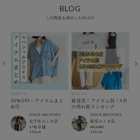
BLOG
この商品を紹介したBLOG
2026-7-5
2026-5-6
202
注
30%OFF～アイテムまと
荻窪店！アイテム別！4月
カ
め①
の売れ筋ランキング
ム
DOUX ARCHIVES
DOUX ARCHIVES
北千住ルミネ店
荻窪ルミネ店
いちりほ
mizuki
156cm
159cm