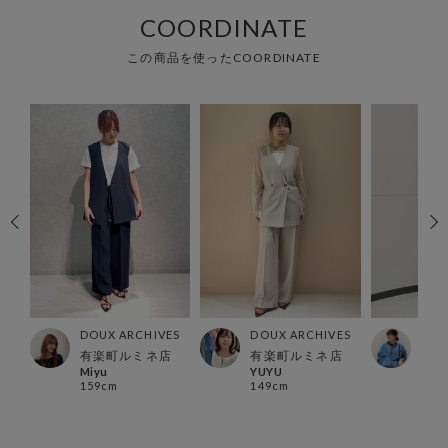
COORDINATE
この商品を使ったCOORDINATE
ES
DOUX ARCHIVES
DOUX ARCHIVES
DOU
有楽町ルミネ店
有楽町ルミネ店
福島
Miyu
YUYU
kiku
159cm
149cm
158