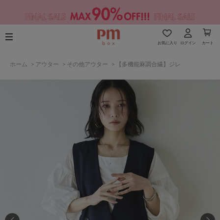
お気に入り
ログイン
カート
ホーム
>
アウター
>
その他アウター
>
【多機能麻調合繊】ジレ