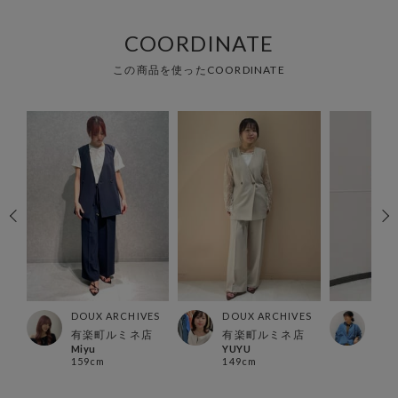
COORDINATE
この商品を使ったCOORDINATE
ES
DOUX ARCHIVES
DOUX ARCHIVES
DOU
有楽町ルミネ店
有楽町ルミネ店
福島
Miyu
YUYU
kiku
159cm
149cm
158