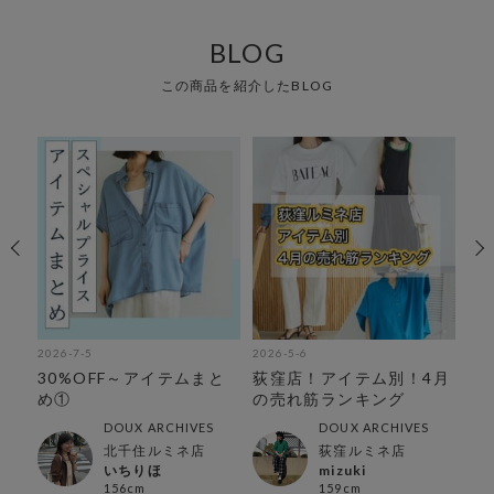
BLOG
この商品を紹介したBLOG
2026-7-5
2026-5-6
202
注
30%OFF～アイテムまと
荻窪店！アイテム別！4月
カ
め①
の売れ筋ランキング
ム
DOUX ARCHIVES
DOUX ARCHIVES
北千住ルミネ店
荻窪ルミネ店
いちりほ
mizuki
156cm
159cm