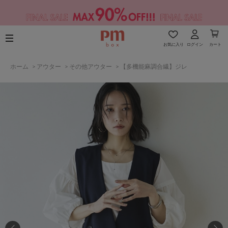
お気に入り
ログイン
カート
ホーム
>
アウター
>
その他アウター
>
【多機能麻調合繊】ジレ