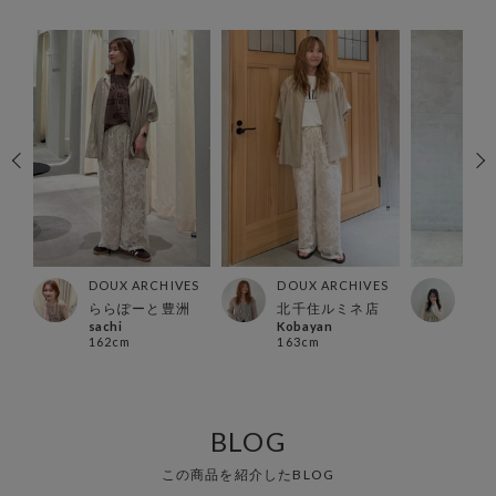
ES
DOUX ARCHIVES
DOUX ARCHIVES
DOU
ららぽーと豊洲
北千住ルミネ店
横浜
sachi
Kobayan
non
162cm
163cm
157
BLOG
この商品を紹介したBLOG