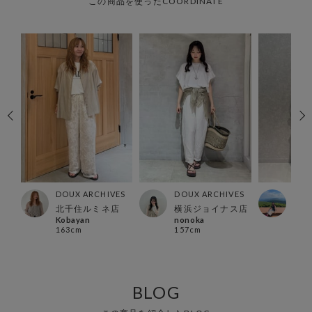
この商品を使ったCOORDINATE
ES
DOUX ARCHIVES
DOUX ARCHIVES
DOU
北千住ルミネ店
横浜ジョイナス店
有楽
Kobayan
nonoka
REN
163cm
157cm
162
BLOG