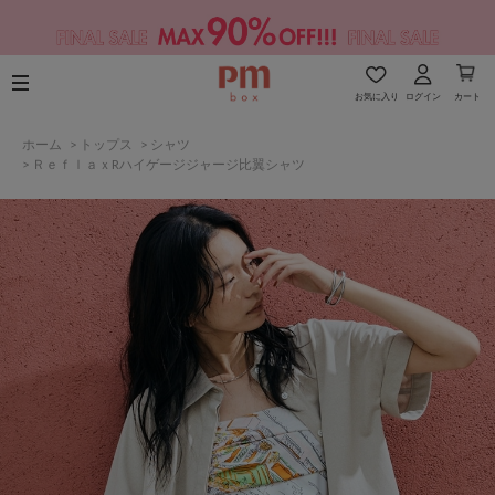
お気に入り
ログイン
カート
ホーム
>
トップス
>
シャツ
>
ＲｅｆｌａｘRハイゲージジャージ比翼シャツ