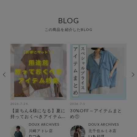
BLOG
この商品を紹介したBLOG
2026-7-24
2026-7-5
202
】新
【楽ちん&様になる】夏に
30%OFF～アイテムまと
【
持っておくべきアイテム
め①
の
特集
解
DOUX ARCHIVES
DOUX ARCHIVES
川崎アトレ店
北千住ルミネ店
なつみ
いちりほ