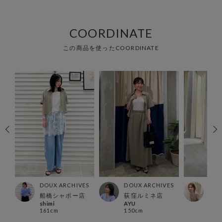
COORDINATE
この商品を使ったCOORDINATE
ES
DOUX ARCHIVES
DOUX ARCHIVES
DOU
店
船橋シャポー店
荻窪ルミネ店
らら
shimi
AYU
sach
161cm
150cm
162