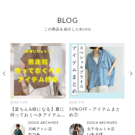
BLOG
この商品を紹介したBLOG
2026-7-24
2026-7-5
202
】新
【楽ちん&様になる】夏に
30%OFF～アイテムまと
【
持っておくべきアイテム
め①
の
特集
解
DOUX ARCHIVES
DOUX ARCHIVES
川崎アトレ店
北千住ルミネ店
なつみ
いちりほ