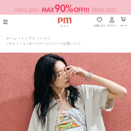
お気に入り
ログイン
カート
ホーム
>
トップス
>
シャツ
>
ＲｅｆｌａｘRハイゲージジャージ比翼シャツ