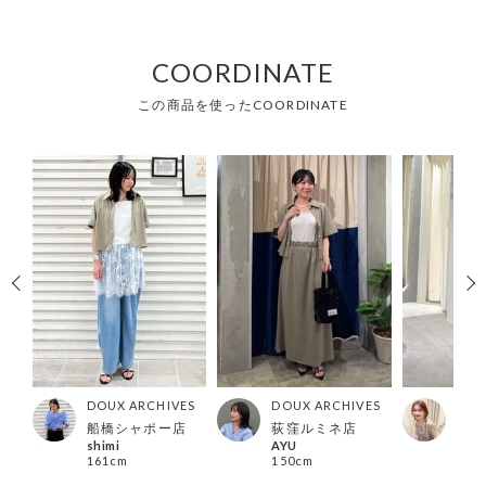
COORDINATE
この商品を使ったCOORDINATE
ES
DOUX ARCHIVES
DOUX ARCHIVES
DOU
店
船橋シャポー店
荻窪ルミネ店
らら
shimi
AYU
sach
161cm
150cm
162