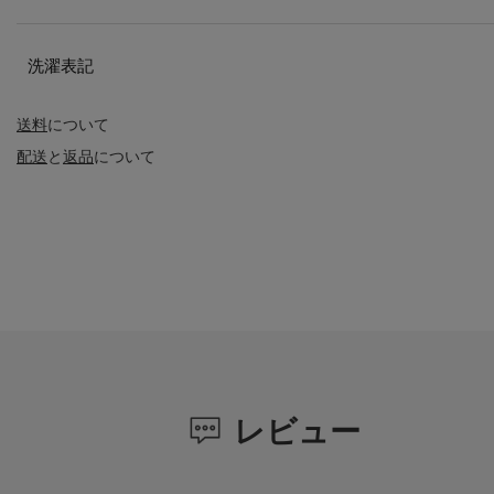
洗濯表記
送料
について
配送
と
返品
について
レビュー