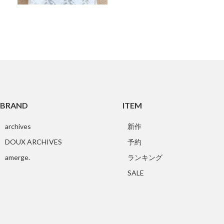
BRAND
ITEM
archives
新作
DOUX ARCHIVES
予約
amerge.
ランキング
SALE