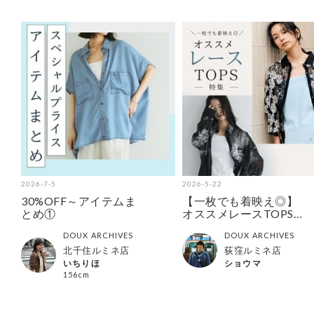
2026-7-5
2026-5-22
30%OFF～アイテムま
【一枚でも着映え◎】
とめ①
オススメレースTOPS特
集
DOUX ARCHIVES
DOUX ARCHIVES
北千住ルミネ店
荻窪ルミネ店
いちりほ
ショウマ
156cm