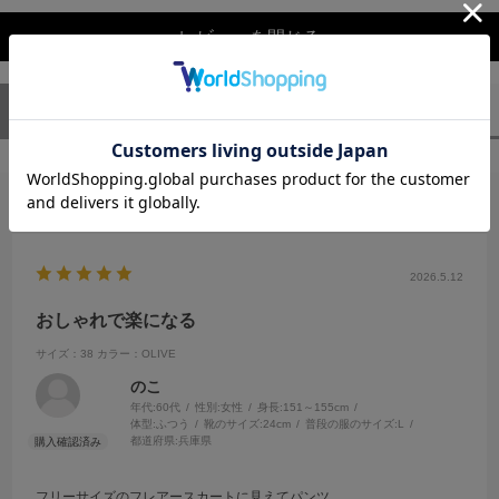
レビューを閉じる
ユーザーレビュー
（1）
スタッフレビュー
（0）
絞り込み
表示：新しい順
2026.5.12
おしゃれで楽になる
サイズ：38
カラー：OLIVE
のこ
年代:
60代
性別:
女性
身長:
151～155cm
体型:
ふつう
靴のサイズ:
24cm
普段の服のサイズ:
L
都道府県:
兵庫県
フリーサイズのフレアースカートに見えてパンツ