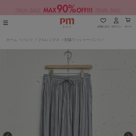
お気に入り
ログイン
カート
ホーム
>
パンツ
>
フルレングス
>
割繊ワッシャーパンツ／