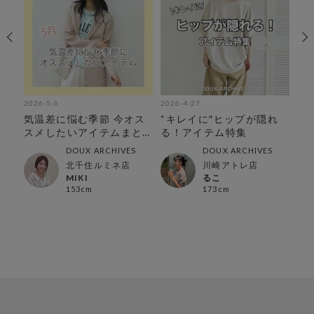
2026-5-6
2026-4-27
202
カ
気温差に悩む季節 今オス
“キレイに″ヒップが隠れ
大
スメしたいアイテムまと
る！アイテム特集
DO
めました
イ
DOUX ARCHIVES
DOUX ARCHIVES
北千住ルミネ店
川崎アトレ店
MIKI
るこ
153cm
173cm