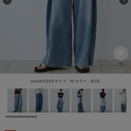
49
model:H168 サイズ：M カラー：BLUE