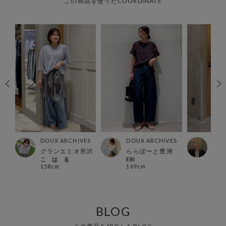
この商品を使ったCOORDINATE
ES
DOUX ARCHIVES
DOUX ARCHIVES
DOU
所沢
グランエミオ所沢
ららぽーと豊洲
北千
こ は る
ERI
シオ
158cm
169cm
161
BLOG