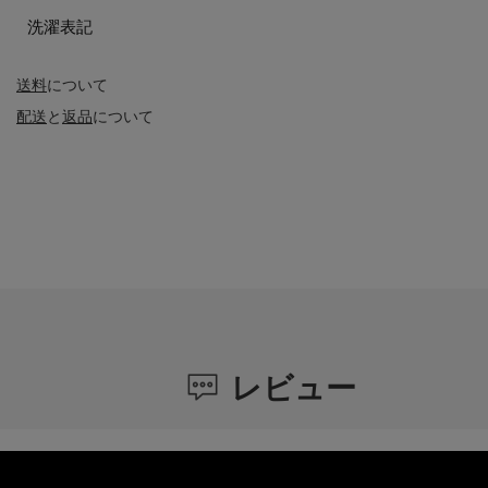
洗濯表記
送料
について
配送
と
返品
について
レビュー