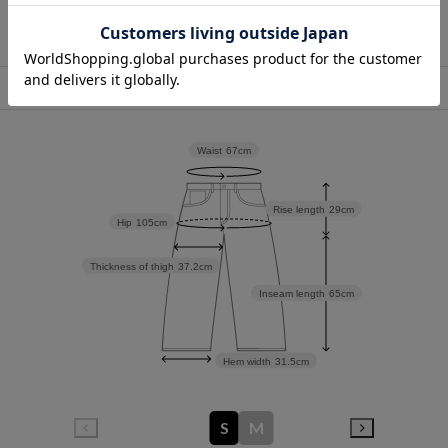
店舗在庫表示
Waist
67cm
Rise length
29cm
Hip
105cm
Thickness of thigh
37.2cm
Inseam length
65cm
Hem width
31.5cm
S
M