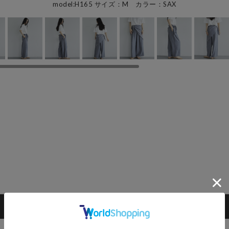
model:H165 サイズ：M カラー：SAX
カートに入れる