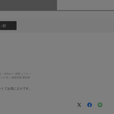
い順
61～165cm
体型:
ふつう
イズ:
M
都道府県:
愛知県
いくてお気に入りです。