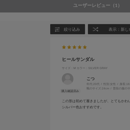
ユーザーレビュー
（1）
絞り込み
表示：新し
ヒールサンダル
サイズ：M
カラー：SILVER GRAY
こつ
年代:
20代
性別:
女性
身長:
1
靴のサイズ:
24cm
普段の服のサ
この形は初めて履きましたが、とてもかわ
シルバー色おすすめです。