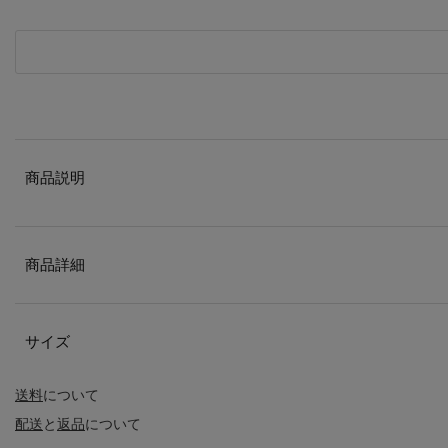
商品説明
商品詳細
サイズ
送料
について
配送
と
返品
について