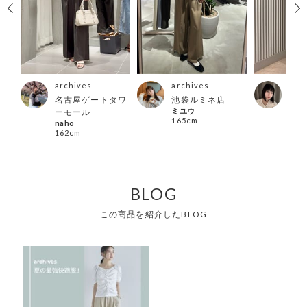
archives
archives
arc
名古屋ゲートタワ
池袋ルミネ店
河原
ミユウ
mom
ーモール
165cm
155
naho
162cm
BLOG
この商品を紹介したBLOG