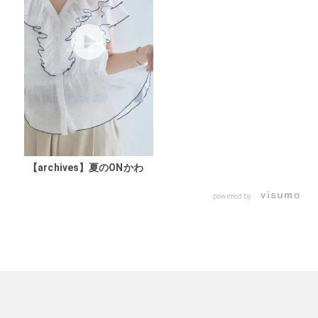
【archives】夏のONかわ
powered by