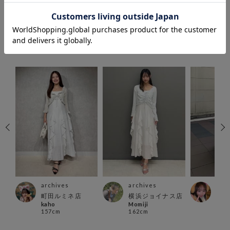
COORDINATE
この商品を使ったCOORDINATE
archives
archives
arc
町田ルミネ店
横浜ジョイナス店
越谷
kaho
Momiji
店
157cm
162cm
あい
152