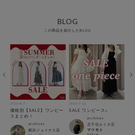
BLOG
この商品を紹介したBLOG
2026-8-7
2026-7-12
202
価格別【SALE】ワンピー
SALE ワンピース♪
N
スまとめ！
archives
archives
北千住ルミネ店
マツモト
横浜ジョイナス店
165cm