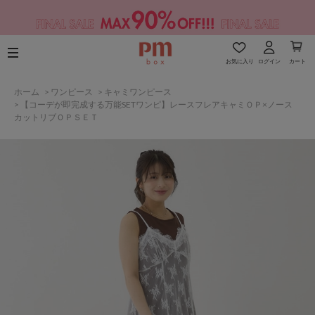
お気に入り
ログイン
カート
ホーム
>
ワンピース
>
キャミワンピース
>
【コーデが即完成する万能SETワンピ】レースフレアキャミＯＰ×ノース
カットリブＯＰＳＥＴ