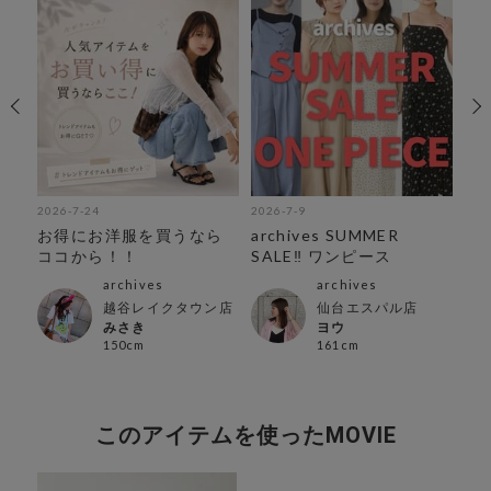
2026-7-24
2026-7-9
202
！
お得にお洋服を買うなら
archives SUMMER
＼O
ココから！！
SALE‼︎ ワンピース
archives
archives
越谷レイクタウン店
仙台エスパル店
みさき
ヨウ
150cm
161cm
このアイテムを使ったMOVIE