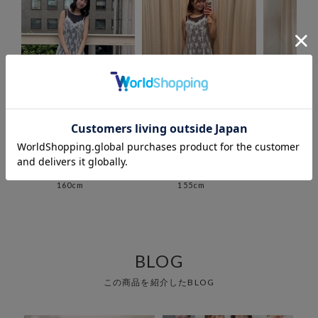
archives
archives
arc
立川ルミネ店
大宮ルミネ店
新宿
い で ゆ ず な
Shiori
店
160cm
155cm
taka
157
BLOG
この商品を紹介したBLOG