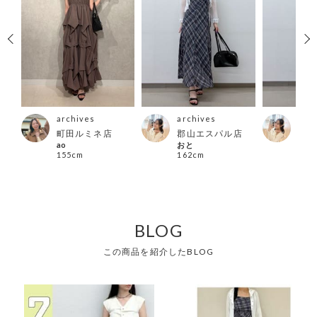
archives
archives
arc
町田ルミネ店
郡山エスパル店
郡山
ao
おと
おと
155cm
162cm
162
BLOG
この商品を紹介したBLOG