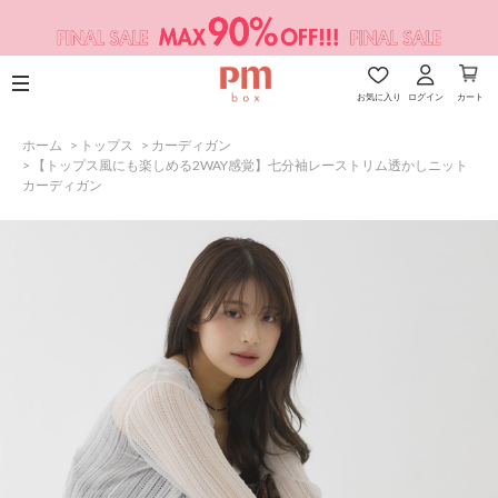
お気に入り
ログイン
カート
ホーム
>
トップス
>
カーディガン
>
【トップス風にも楽しめる2WAY感覚】七分袖レーストリム透かしニット
カーディガン