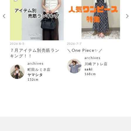
2026-8-5
2026-7-7
202
７月アイテム別売筋ラン
＼One Piece✨／
夏
キング！！
archives
archives
川崎アトレ店
saki
町田ルミネ店
168cm
ヤマシタ
152cm