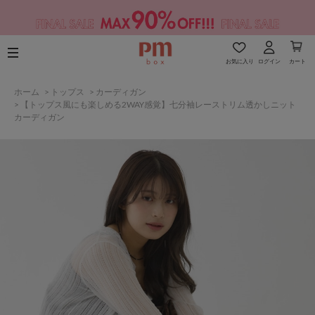
お気に入り
ログイン
カート
ホーム
>
トップス
>
カーディガン
>
【トップス風にも楽しめる2WAY感覚】七分袖レーストリム透かしニット
カーディガン