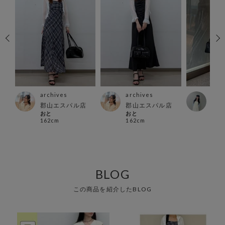
archives
archives
arc
郡山エスパル店
郡山エスパル店
ルク
おと
おと
サカ
162cm
162cm
159
BLOG
この商品を紹介したBLOG