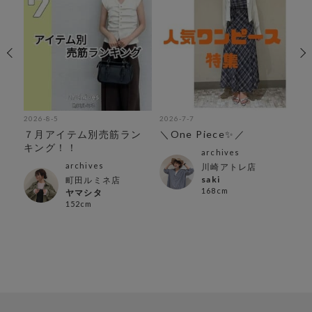
2026-8-5
2026-7-7
202
７月アイテム別売筋ラン
＼One Piece✨／
夏
キング！！
archives
archives
川崎アトレ店
saki
町田ルミネ店
168cm
ヤマシタ
152cm