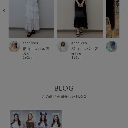
archives
archives
arc
郡山エスパル店
郡山エスパル店
立川
おと
m i r u
い で
162cm
163cm
160
BLOG
この商品を紹介したBLOG