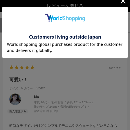
レビューを閉じる
ユーザーレビュー
（1）
スタッフレビュー
（0）
絞り込み
表示：新しい順
2026.7.7
可愛い！
サイズ：M
カラー：IVORY
Na
年代:
20代
性別:
女性
身長:
151～155cm
靴のサイズ:
24cm
普段の服のサイズ:
S
都道府県:
神奈川県
斬新なデザインだけどシンプルでデニムやスウェットなどいろんなも