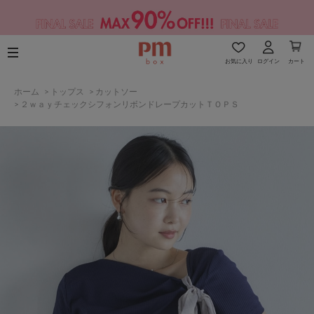
お気に入り
ログイン
カート
ホーム
>
トップス
>
カットソー
>
２ｗａｙチェックシフォンリボンドレープカットＴＯＰＳ